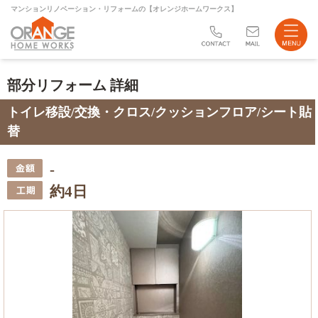
マンションリノベーション・リフォームの【オレンジホームワークス】
リフォーム
部分リフォーム 詳細
不動産売買
トイレ移設/交換・クロス/クッションフロア/シート貼
替
会社案内
ブログ
-
約4日
サイトマップ
お問い合わせ
店舗案内
Instagram