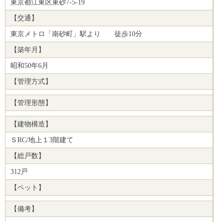
東京都江東区東砂7-5-19
【交通】
東京メトロ「南砂町」駅より 徒歩
10
分
【築年月】
昭和50年6
月
【管理方式】
【管理形態】
【建物構造】
ＳRC/地上１3階建て
【総戸数】
312戸
【ペット】
【備考】