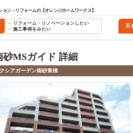
ション・リフォームの
【オレンジホームワークス】
リフォーム・リノベーションしたい
不
リフォーム
施工事例をみたい
不動産売買
会社案内
南砂MSガイド 詳細
ブログ
クシアガーデン南砂東棟
サイトマップ
お問い合わせ