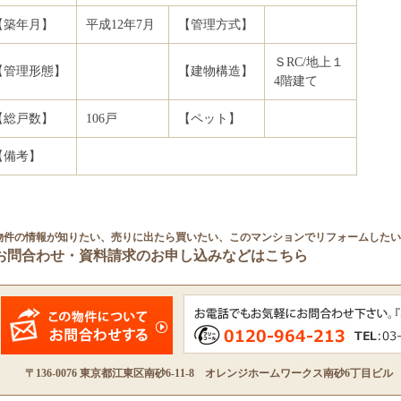
【築年月】
平成12
年7
月
【管理方式】
ＳRC/地上１
【管理形態】
【建物構造】
4階建て
【総戸数】
106戸
【ペット】
【備考】
物件の情報が知りたい、売りに出たら買いたい、このマンションでリフォームしたい
お問合わせ・資料請求のお申し込みなどはこちら
〒136-0076 東京都江東区南砂6-11-8 オレンジホームワークス南砂6丁目