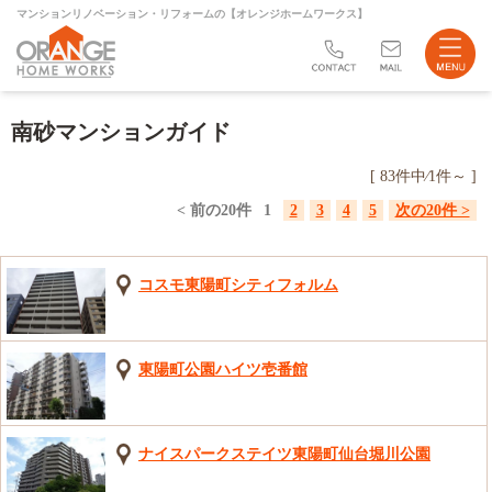
マンションリノベーション・リフォームの【オレンジホームワークス】
リフォーム
南砂マンションガイド
不動産売買
[ 83件中⁄1件～ ]
会社案内
< 前の20件
1
2
3
4
5
次の20件 >
ブログ
コスモ東陽町シティフォルム
サイトマップ
お問い合わせ
東陽町公園ハイツ壱番館
店舗案内
ナイスパークステイツ東陽町仙台堀川公園
Instagram