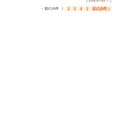
[ 83件中⁄1件～ ]
< 前の20件
1
2
3
4
5
次の20件 >