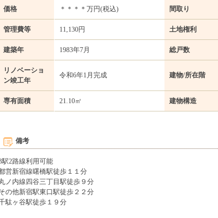
価格
＊＊＊＊万円(税込)
間取り
管理費等
11,130円
土地権利
建築年
1983年7月
総戸数
リノベーショ
令和6年1月完成
建物/所在階
ン竣工年
専有面積
21.10㎡
建物構造
備考
3駅2路線利用可能
都営新宿線曙橋駅徒歩１１分
丸ノ内線四谷三丁目駅徒歩９分
その他新宿駅東口駅徒歩２２分
千駄ヶ谷駅徒歩１９分