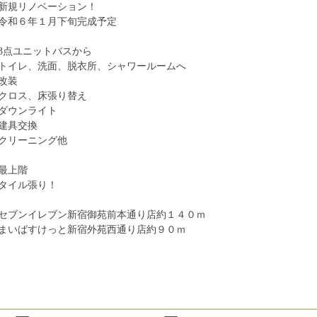
新規リノベーション！
令和６年１月下旬完成予定
3点ユニットバスから
トイレ、洗面、脱衣所、シャワールームへ
改装
クロス、床張り替え
ダウンライト
建具交換
クリーニング他
最上階
タイル張り！
セブンイレブン新宿御苑前本通り店約１４０ｍ
まいばすけっと新宿外苑西通り店約９０ｍ