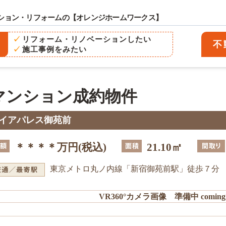
ション・リフォームの
【オレンジホームワークス】
リフォーム・リノベーションしたい
不
リフォーム
施工事例をみたい
不動産売買
会社案内
マンション成約物件
ブログ
イアパレス御苑前
サイトマップ
＊＊＊＊万円(税込)
21.10㎡
お問い合わせ
東京メトロ丸ノ内線「新宿御苑前駅」徒歩７分
VR360°カメラ画像 準備中 coming 